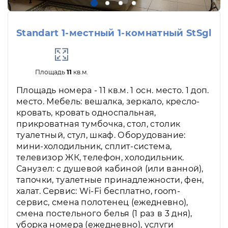
Standart 1-местный 1-комнатный StSgl
Площадь
11
кв.м.
Площадь номера - 11 кв.м. 1 осн. место. 1 доп.
место. Мебель: вешалка, зеркало, кресло-
кровать, кровать односпальная,
прикроватная тумбочка, стол, столик
туалетный, стул, шкаф. Оборудование:
мини-холодильник, сплит-система,
телевизор ЖК, телефон, холодильник.
Санузел: с душевой кабиной (или ванной),
тапочки, туалетные принадлежности, фен,
халат. Сервис: Wi-Fi бесплатно, room-
сервис, смена полотенец (ежедневно),
смена постельного белья (1 раз в 3 дня),
уборка номера (ежедневно), услуги