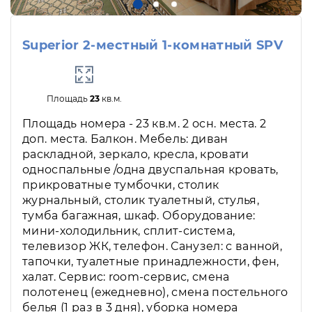
Superior 2-местный 1-комнатный SPV
Площадь
23
кв.м.
Площадь номера - 23 кв.м. 2 осн. места. 2
доп. места. Балкон. Мебель: диван
раскладной, зеркало, кресла, кровати
односпальные /одна двуспальная кровать,
прикроватные тумбочки, столик
журнальный, столик туалетный, стулья,
тумба багажная, шкаф. Оборудование:
мини-холодильник, сплит-система,
телевизор ЖК, телефон. Санузел: с ванной,
тапочки, туалетные принадлежности, фен,
халат. Сервис: room-сервис, смена
полотенец (ежедневно), смена постельного
белья (1 раз в 3 дня), уборка номера