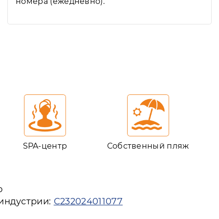
номера (ежедневно).
SPA-центр
Собственный пляж
ю
 индустрии:
С232024011077