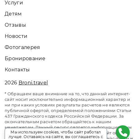
Услуги
Детям
Отзывы
Новости
Фотогалерея
Бронирование
Контакты
2026
Broni.travel
* Обращаем ваше внимание на то, что данный интернет-
сайт носит исключительно информационный характер и
ни при каких условиях результаты расчетов не являются
публичной офертой, определяемой положениями Статьи
437 Гражданского кодекса Российской Федерации. За
окончательным расчетом обращайтесь к нашим
менеджерам. Данный ресурс является информационным
Мы используем cookies, чтобы сайт работал
сайтом сервиса бронирования Broni.travel. Сайт онлайн
лучше. Оставаясь на сайте, вы соглашаетесь с
бронирования номеров. Актуальные цены, прайс-листы и